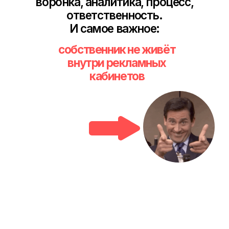
ЭКСПЕРТНОСТЬ
Рабочий опыт
Руководитель
в крупнейшем
агентстве маркетинга в РФ, рейтинг
ТОП5 Adindex Awards
Эксперт в области интернет-маркетинга.
Автор курса
в онлайн-университете
GeekBrains (
Mail.ru
).