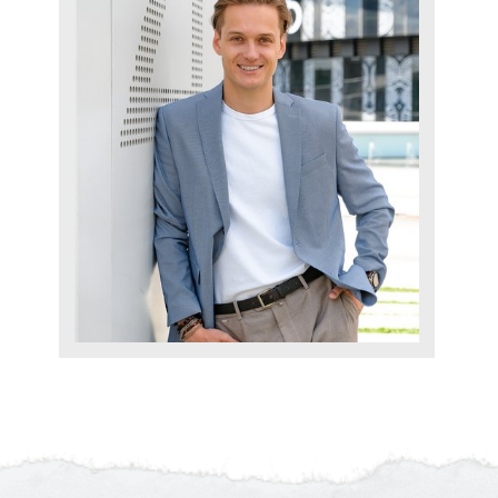
где утечки денег
что тормозит рост
что даёт эффект быстрее всего
Что вы получите
(
)
на руках