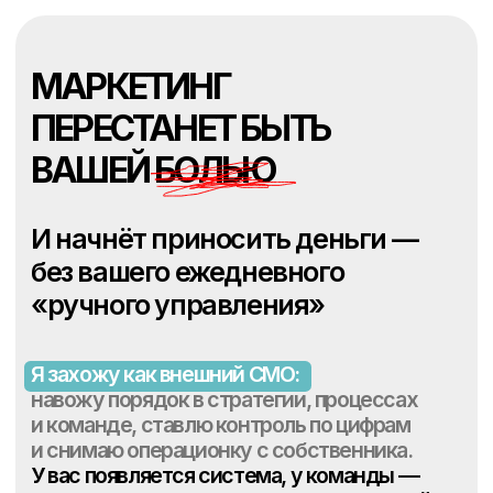
МАРКЕТИНГ
ПЕРЕСТАНЕТ БЫТЬ
ВАШЕЙ БОЛЬЮ
И начнёт приносить деньги —
без вашего ежедневного
«ручного управления»
Я захожу как внешний CMO:
навожу порядок в стратегии, процессах
и команде, ставлю контроль по цифрам
и снимаю операционку с собственника.
У вас появляется система, у команды —
ясные задачи, у бизнеса — рост, который
можно оцифровать.
Записаться на диагностику