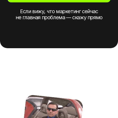
собственника,
а не превращать
его в диспетчера.
Записаться на диагностику
ТГ: @twokee13
Политика конфиденциальности
Согласие
© Зубков Андрей Викторович, 2026
Обсудить вашу ситуацию