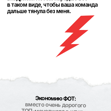
остаться — просто перестанут
работать «вразнобой».
Обсудить этот вариант
Вывожу маркетолога
в штат