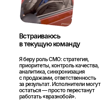
Кратный рост на связке:
оффер = воронка =
аналитика = команда.
Не «секретная кнопка». Просто
перестали делать лишнее и начали
бить в цель.