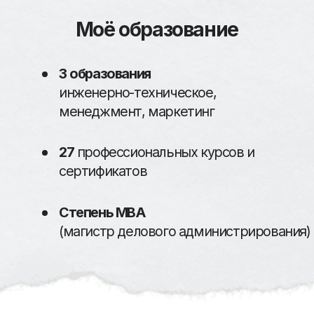
5–10 главных утечек
(оффер,воронка,каналы,аналитика,команда)
приоритеты на 2–4 недели
(что чинить первым)
план как сделать рост управляемым
рекомендации по команде
Записаться на диагностику
Если вижу, что маркетинг сейчас
не главная проблема — скажу прямо