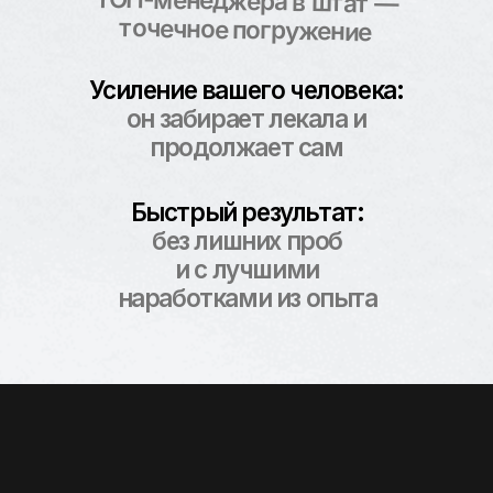
Помогаю нанять сильного,
поставить ему понятные KPI,
онбординг, ритм и контроль.
Первые месяцы веду вместе —
чтобы маркетинг не зависел
от удачи и «харизмы кандидата».
Обсудить этот вариант
Я НЕ ПРИХОЖУ С УМНЫМ