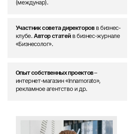
он забирает лекала и
продолжает сам
Быстрый результат:
без лишних проб
и с лучшими
наработками из опыта
если нет результата — вы
меня не держите
Записаться на первичный созвон
15–20 минут в Zoom.
Без презентаций. Сразу по делу