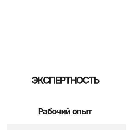
27
профессиональных курсов и
сертификатов
Степень МВА
(магистр делового администрирования)
Я не распыляюсь:
беру 2−3 компании, веду лично