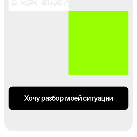
В нём есть предложение,
воронка, аналитика, процесс,
ответственность.
И самое важное:
собственник не живёт
внутри рекламных
кабинетов